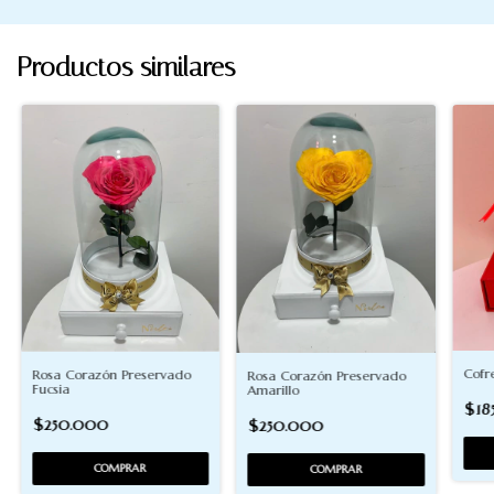
Productos similares
Cofr
Rosa Corazón Preservado
Rosa Corazón Preservado
Fucsia
Amarillo
$18
$250.000
$250.000
COMPRAR
COMPRAR